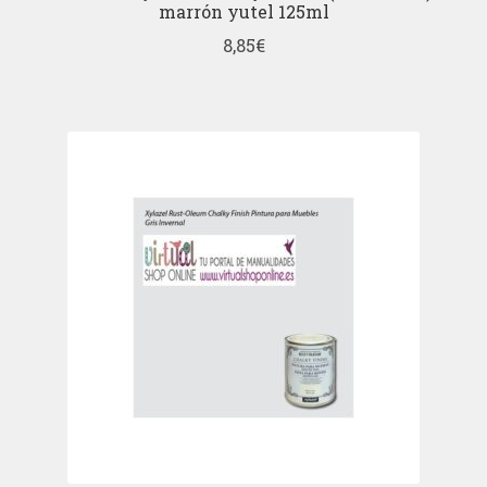
marrón yutel 125ml
8,85
€