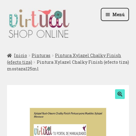
Ir
Ir
Menú
a
al
la
contenido
navegación
Radio
Inicio
Pinturas
Pintura Xylazel Chalky Finish
(efecto tiza)
Pintura Xylazel Chalky Finish (efecto tiza)
Podcast
mostaza125ml
Contactar
Blog
🔍
Iniciar sesión