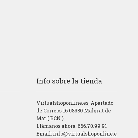
cio
precio
precio
ual
original
actual
era:
es:
€.
1,98€.
0,98€.
Info sobre la tienda
Virtualshoponline.es, Apartado
de Correos 16 08380 Malgrat de
Mar ( BCN )
Llámanos ahora: 666.70.99.91
Email:
info@virtualshoponline.e