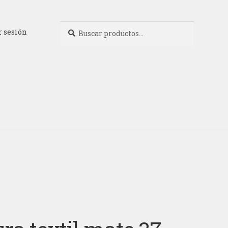
Buscar
Buscar
r sesión
por: