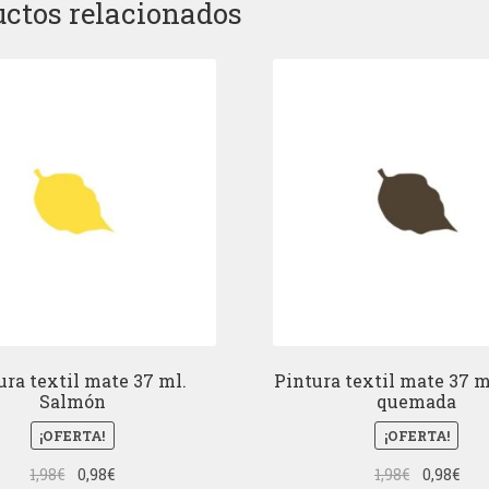
ctos relacionados
ura textil mate 37 ml.
Pintura textil mate 37 m
Salmón
quemada
¡OFERTA!
¡OFERTA!
El
El
El
El
1,98
€
0,98
€
1,98
€
0,98
€