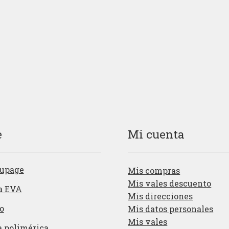
precio
precio
precio
pre
original
actual
original
act
era:
es:
era:
es:
1,98€.
0,98€.
1,98€.
0,98
e
Mi cuenta
upage
Mis compras
Mis vales descuento
a EVA
Mis direcciones
o
Mis datos personales
Mis vales
a polimérica