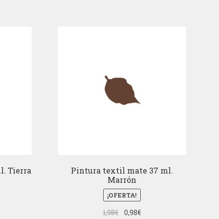
l. Tierra
Pintura textil mate 37 ml.
Marrón
¡OFERTA!
El
El
1,98
€
0,98
€