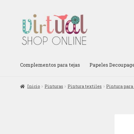
Ir
Ir
a
al
la
contenido
navegación
Complementos para tejas
Papeles Decoupag
Inicio
Pinturas
Pintura textiles
Pintura para 