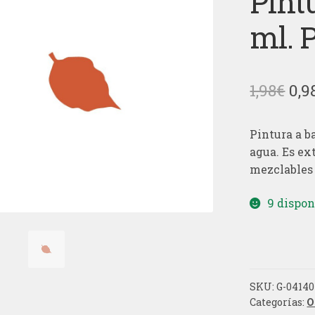
Pint
ml. 
El
1,98
€
0,9
pre
Pintura a ba
ori
agua. Es ex
era
mezclables 
1,98
9 dispon
SKU:
G-04140
Categorías:
O