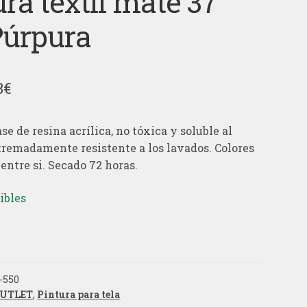
ura textil mate 37
Púrpura
El
8
€
cio
precio
se de resina acrílica, no tóxica y soluble al
ginal
actual
tremadamente resistente a los lavados. Colores
:
es:
entre si. Secado 72 horas.
€.
0,98€.
ibles
-550
UTLET
,
Pintura para tela