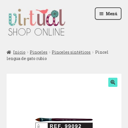
Ir
Ir
Menú
a
al
la
contenido
navegación
Radio
Inicio
Pinceles
Pinceles sintéticos
Pincel
lengua de gato rubio
Podcast
Contactar
Blog
🔍
Iniciar sesión