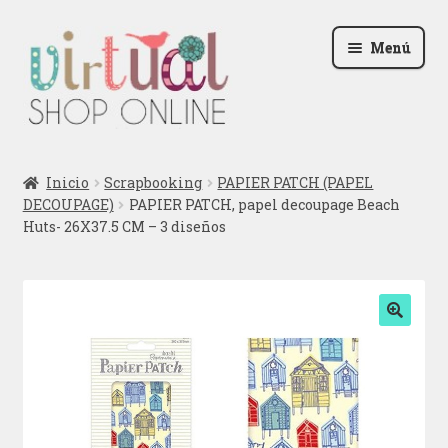
Ir
Ir
Menú
a
al
la
contenido
navegación
Radio
Inicio
Scrapbooking
PAPIER PATCH (PAPEL
DECOUPAGE)
PAPIER PATCH, papel decoupage Beach
Podcast
Huts- 26X37.5 CM – 3 diseños
Contactar
Blog
🔍
Iniciar sesión