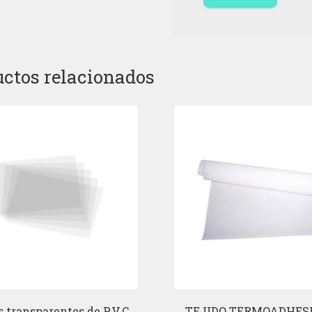
ctos relacionados
transparentes de P.V.C. ,
TEJIDO TERMOADHESI