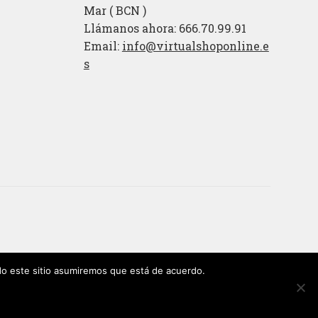
Mar ( BCN )
Llámanos ahora: 666.70.99.91
Email:
info@virtualshoponline.e
s
ndo este sitio asumiremos que está de acuerdo.