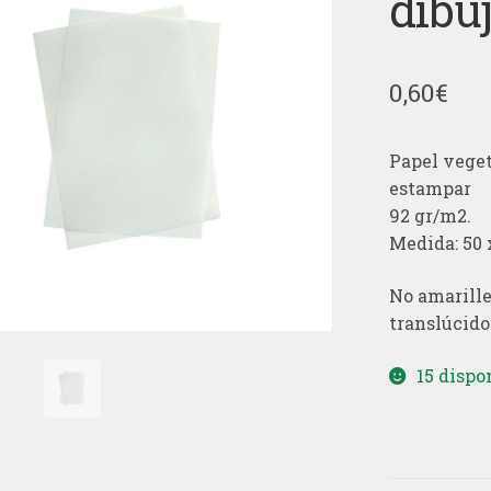
dibu
0,60
€
Papel vegeta
estampar
92 gr/m2.
Medida: 50 
No amarille
translúcido
15 dispo