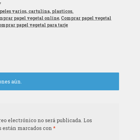
7
peles varios, cartulina, plasticos.
mprar papel vegetal online
,
Comprar papel vegetal
omprar papel vegetal para tarje
ones aún.
reo electrónico no será publicada.
Los
s están marcados con
*