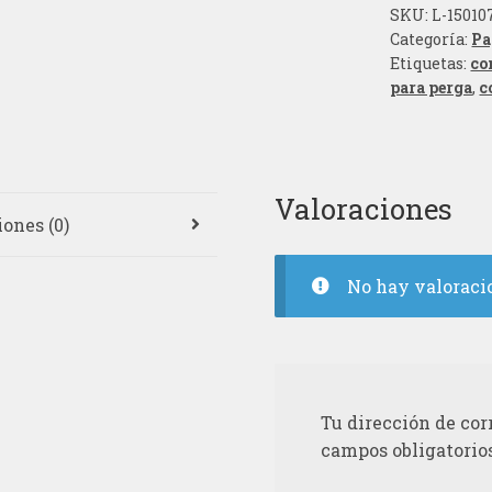
SKU:
L-15010
Categoría:
Pa
Etiquetas:
co
para perga
,
c
Valoraciones
ones (0)
No hay valoraci
Tu dirección de cor
campos obligatorio