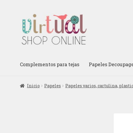
Ir
Ir
a
al
la
contenido
navegación
Complementos para tejas
Papeles Decoupag
Inicio
Papeles
Papeles varios, cartulina, plastic