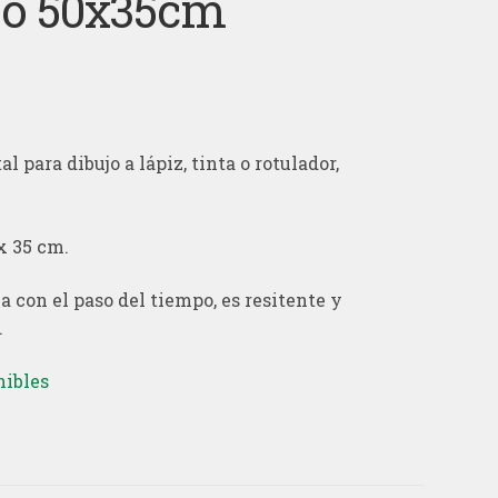
jo 50x35cm
l para dibujo a lápiz, tinta o rotulador,
x 35 cm.
a con el paso del tiempo, es resitente y
.
nibles