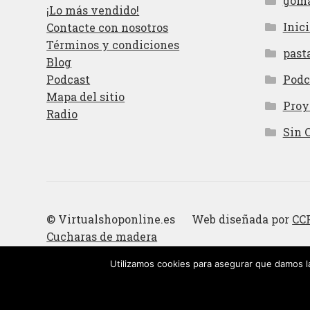
gom
¡Lo más vendido!
Inici
Contacte con nosotros
Términos y condiciones
past
Blog
Podcast
Podc
Mapa del sitio
Proy
Radio
Sin 
© Virtualshoponline.es Web diseñada por
CC
Cucharas de madera
Utilizamos cookies para asegurar que damos la