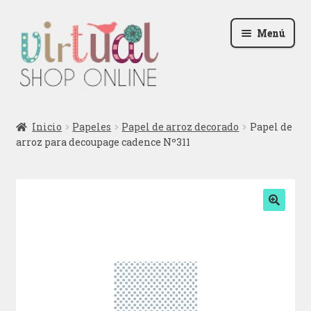
Ir
Ir
Menú
a
al
la
contenido
navegación
Radio
Inicio
Papeles
Papel de arroz decorado
Papel de
arroz para decoupage cadence Nº311
Podcast
Contactar
Blog
🔍
Iniciar sesión