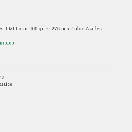
: 10×10 mm. 100 gr. +- 275 pcs. Color: Azules.
nibles
02
saico