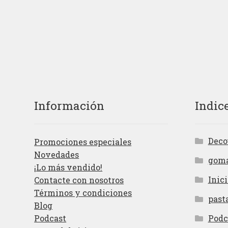
Información
Indic
Deco
Promociones especiales
Novedades
gom
¡Lo más vendido!
Inici
Contacte con nosotros
Términos y condiciones
past
Blog
Podcast
Podc