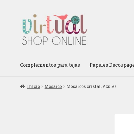
Ir
Ir
a
al
la
contenido
navegación
Complementos para tejas
Papeles Decoupag
Inicio
Mosaico
Mosaicos cristal, Azules