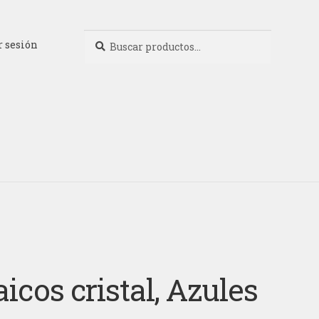
Buscar
Buscar
r sesión
por:
icos cristal, Azules