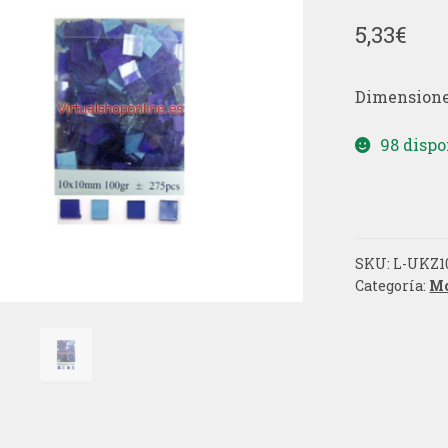
5,33
€
Dimensiones
98 dispo
SKU:
L-UKZ1
Categoría:
Mo