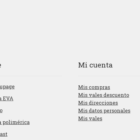
e
Mi cuenta
upage
Mis compras
Mis vales descuento
a EVA
Mis direcciones
o
Mis datos personales
Mis vales
a polimérica
ast