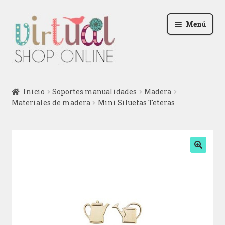
Ir
Ir
Menú
a
al
la
contenido
navegación
Radio
Inicio
Soportes manualidades
Madera
Materiales de madera
Mini Siluetas Teteras
Podcast
Contactar
Blog
🔍
Iniciar sesión