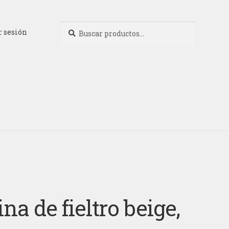
Buscar
Buscar
r sesión
por:
na de fieltro beige,