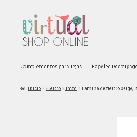
Ir
Ir
a
al
la
contenido
navegación
Complementos para tejas
Papeles Decoupag
Inicio
Fieltro
1mm
Lámina de fieltro beige,