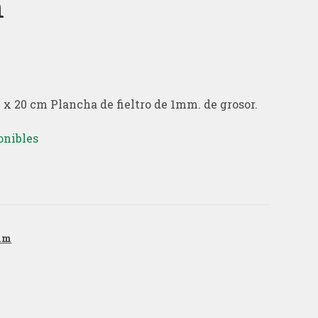
m
 x 20 cm Plancha de fieltro de 1mm. de grosor.
onibles
e
mm