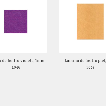
 de fieltro violeta, 1mm
Lámina de fieltro pie
1,04
€
1,04
€