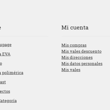
e
Mi cuenta
upage
Mis compras
Mis vales descuento
a EVA
Mis direcciones
o
Mis datos personales
Mis vales
a polimérica
ast
ectos
Categoría