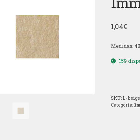
1m
1,04
€
Medidas: 40
159 disp
SKU:
L- beig
Categoría:
1