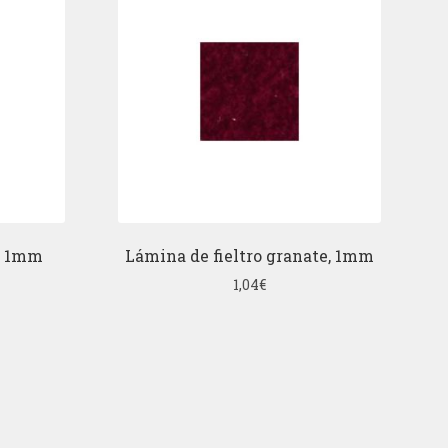
l, 1mm
Lámina de fieltro granate, 1mm
1,04
€