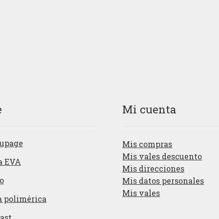
e
Mi cuenta
upage
Mis compras
Mis vales descuento
a EVA
Mis direcciones
o
Mis datos personales
Mis vales
a polimérica
ast