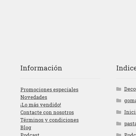
Información
Indic
Deco
Promociones especiales
Novedades
gom
¡Lo más vendido!
Inici
Contacte con nosotros
Términos y condiciones
past
Blog
Podcast
Podc