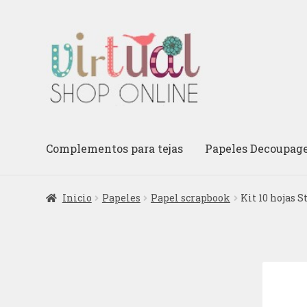
Ir
Ir
a
al
la
contenido
navegación
Complementos para tejas
Papeles Decoupag
Inicio
Papeles
Papel scrapbook
Kit 10 hojas 