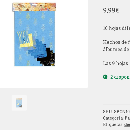
9,99
€
10 hojas
dif
Hechos de
álbumes de 
Las 9
hojas
2 dispon
SKU:
SBCN10
Categoría:
Pa
Etiquetas:
de