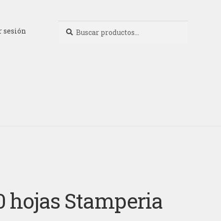
Buscar
Buscar
r sesión
por:
10 hojas Stamperia