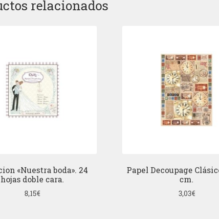
ctos relacionados
cion «Nuestra boda». 24
Papel Decoupage Clásic
hojas doble cara.
cm.
8,15
€
3,03
€