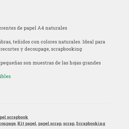
erentes de papel
A4
naturales
fibras
, teñidos
con colores
naturales
.
Ideal para
recortes y
decoupage, scrapbooking
 pequeñas son
muestras
de
las
hojas grandes
ibles
pel scrapbook
coupage
,
Kit papel
,
papel scrap
,
scrap
,
Scrapbooking