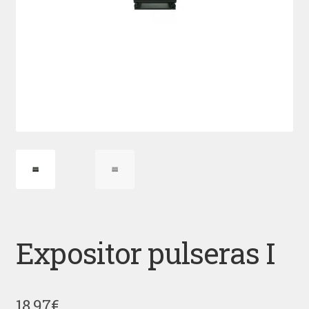
Expositor pulseras I
18,97
€