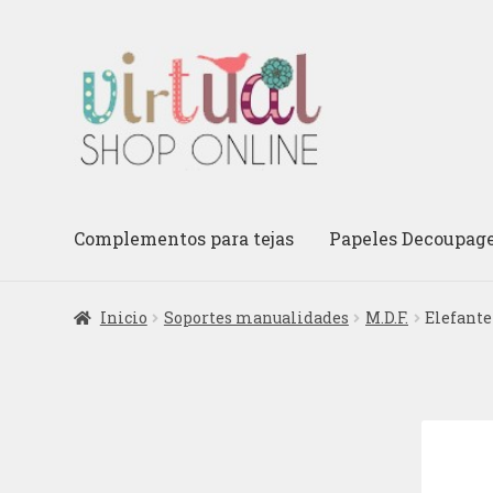
Ir
Ir
a
al
la
contenido
navegación
Complementos para tejas
Papeles Decoupag
Inicio
Soportes manualidades
M.D.F.
Elefante 