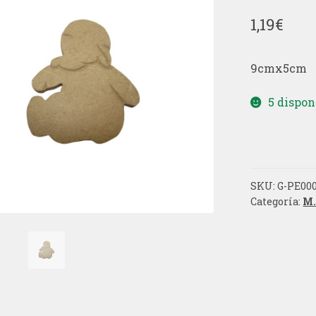
1,19
€
9cmx5cm
5 dispon
SKU:
G-PE00
Categoría:
M.