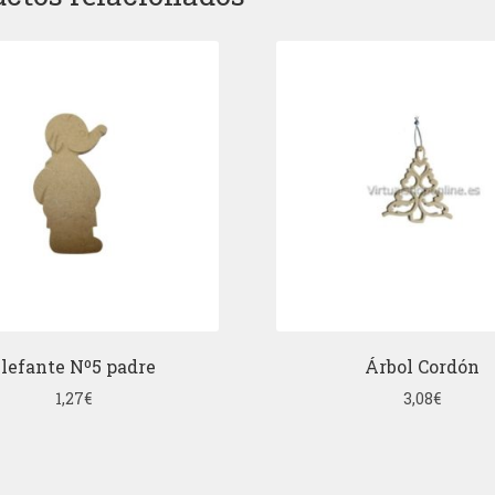
lefante Nº5 padre
Árbol Cordón
1,27
€
3,08
€