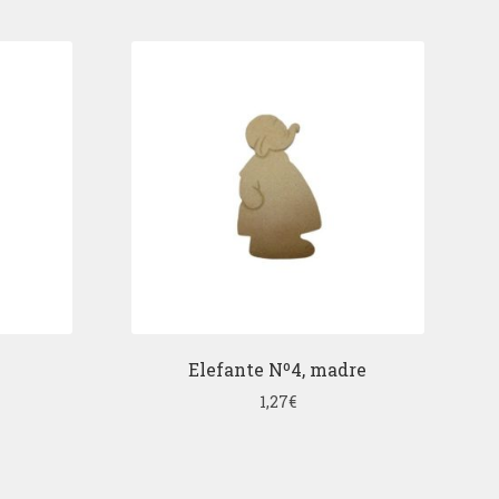
Elefante Nº4, madre
1,27
€