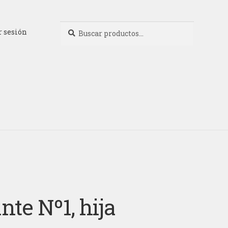
Buscar
Buscar
r sesión
por:
nte Nº1, hija