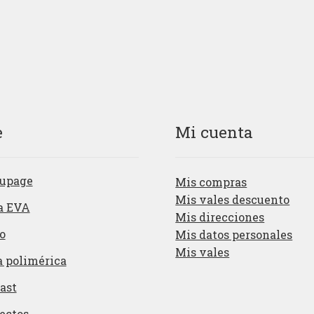
e
Mi cuenta
upage
Mis compras
Mis vales descuento
a EVA
Mis direcciones
o
Mis datos personales
Mis vales
a polimérica
ast
ectos