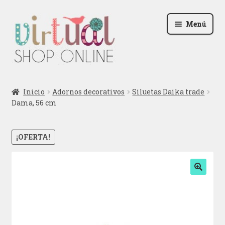
Ir
Ir
Menú
a
al
la
contenido
navegación
Radio
Inicio
Adornos decorativos
Siluetas Daika trade
Dama, 56 cm
Podcast
Contactar
¡OFERTA!
Blog
🔍
Iniciar sesión