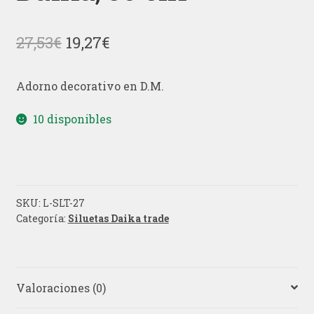
El
El
27,53
€
19,27
€
precio
precio
Adorno decorativo en D.M.
original
actual
era:
es:
10 disponibles
27,53€.
19,27€.
SKU:
L-SLT-27
Categoría:
Siluetas Daika trade
Valoraciones (0)