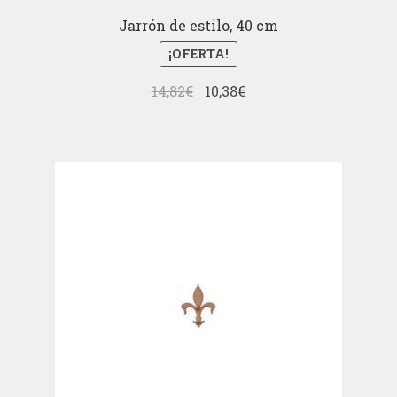
Jarrón de estilo, 40 cm
¡OFERTA!
El
El
14,82
€
10,38
€
precio
precio
original
actual
era:
es:
14,82€.
10,38€.