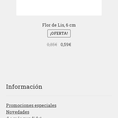
Flor de Lis, 6 cm
¡OFERTA!
El
El
0,85
€
0,59
€
precio
precio
original
actual
era:
es:
0,85€.
0,59€.
Información
Promociones especiales
Novedades