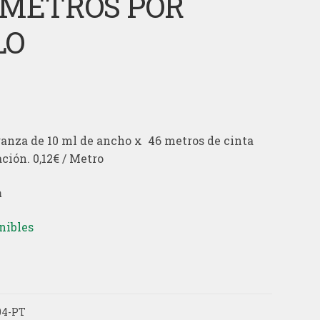
6 METROS POR
LO
ganza de 10 ml de ancho x 46 metros de cinta
ción. 0,12€ / Metro
a
nibles
04-PT