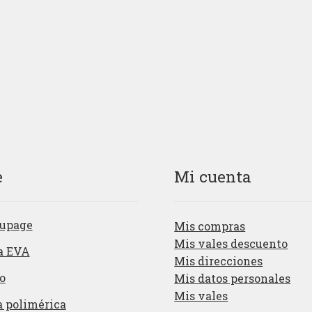
e
Mi cuenta
upage
Mis compras
Mis vales descuento
a EVA
Mis direcciones
o
Mis datos personales
Mis vales
a polimérica