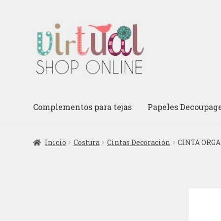
Ir
Ir
a
al
la
contenido
navegación
Complementos para tejas
Papeles Decoupag
Inicio
Costura
Cintas Decoración
CINTA ORGA