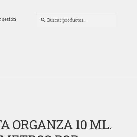
Buscar
Buscar
r sesión
por:
A ORGANZA 10 ML.