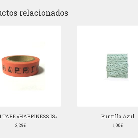
ctos relacionados
 TAPE «HAPPINESS IS»
Puntilla Azul
2,29
€
1,00
€