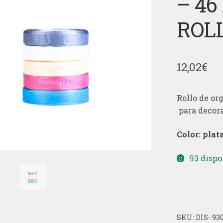
– 4
ROL
12,02
€
Rollo de or
para decora
Color: plat
93 dispo
SKU:
DIS- 93