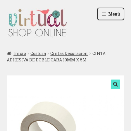
Ir
Ir
Menú
a
al
la
contenido
navegación
Radio
Inicio
Costura
Cintas Decoración
CINTA
ADHESIVA DE DOBLE CARA 10MM X 5M
Podcast
Contactar
Blog
🔍
Iniciar sesión