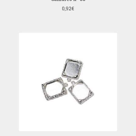
0,92
€