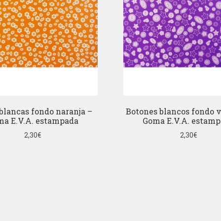
 blancas fondo naranja –
Botones blancos fondo v
a E.V.A. estampada
Goma E.V.A. estam
2,30
€
2,30
€