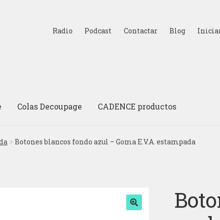
Radio
Podcast
Contactar
Blog
Inicia
e
Colas Decoupage
CADENCE productos
da
Botones blancos fondo azul – Goma E.V.A. estampada
Boto
🔍