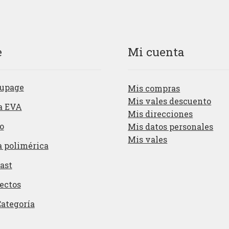
e
Mi cuenta
upage
Mis compras
Mis vales descuento
a EVA
Mis direcciones
o
Mis datos personales
Mis vales
a polimérica
ast
ectos
Categoría