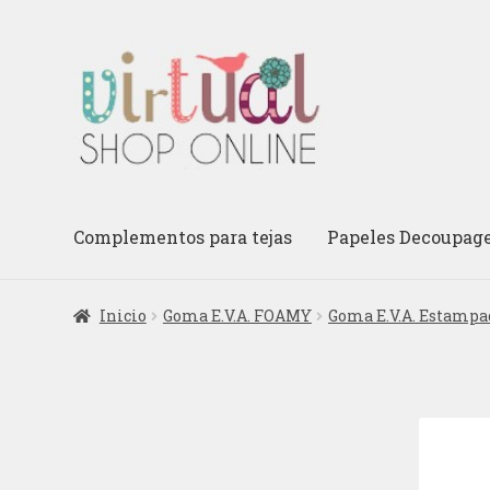
Ir
Ir
a
al
la
contenido
navegación
Complementos para tejas
Papeles Decoupag
Inicio
Goma E.V.A. FOAMY
Goma E.V.A. Estampa