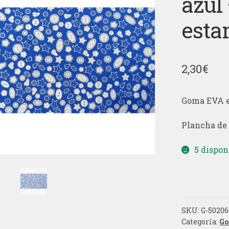
azul
est
2,30
€
Goma EVA e
Plancha de
5 dispon
SKU:
G-50206
Categoría:
Go