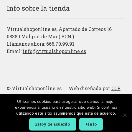
Info sobre la tienda
Virtualshoponline.es, Apartado de Correos 16
08380 Malgrat de Mar ( BCN )
Llámanos ahora: 666.70.99.91
Email:
info@virtualshoponline.es
© Virtualshoponline.es Web diseñada por
CCP
Cadena
Utilizamos cookies para asegurar que damos la mejor
Cucharas de madera
experiencia al usuario en nuestro sitio web. Si continúa
utilizando este sitio asumiremos que está de acuerdo.
Estoy de acuerdo
+info