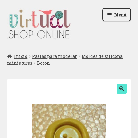
Ir
Ir
Menú
a
al
la
contenido
navegación
Radio
Inicio
Pastas para modelar
Moldes de silicona
miniaturas
Boton
Podcast
Contactar
Blog
🔍
Iniciar sesión