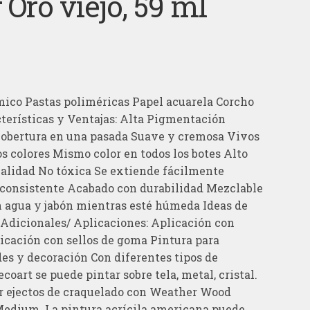
 Oro viejo, 59 ml
ico Pastas poliméricas Papel acuarela Corcho
terísticas y Ventajas: Alta Pigmentación
cobertura en una pasada Suave y cremosa Vivos
s colores Mismo color en todos los botes Alto
calidad No tóxica Se extiende fácilmente
 consistente Acabado con durabilidad Mezclable
 agua y jabón mientras esté húmeda Ideas de
Adicionales/ Aplicaciones: Aplicación con
icación con sellos de goma Pintura para
s y decoración Con diferentes tipos de
oart se puede pintar sobre tela, metal, cristal.
r ejectos de craquelado con Weather Wood
Medium. La pintura acrícila americana puede