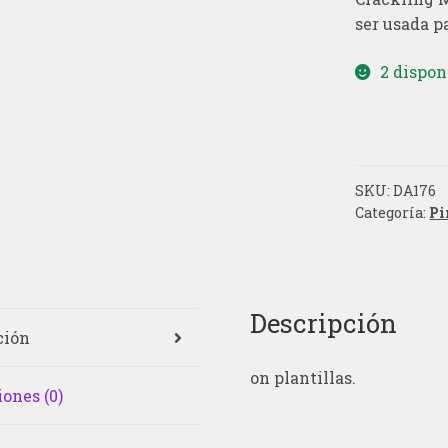
ser usada pa
2 dispon
SKU:
DA176
Categoría:
Pi
Descripción
ción
on plantillas.
ones (0)