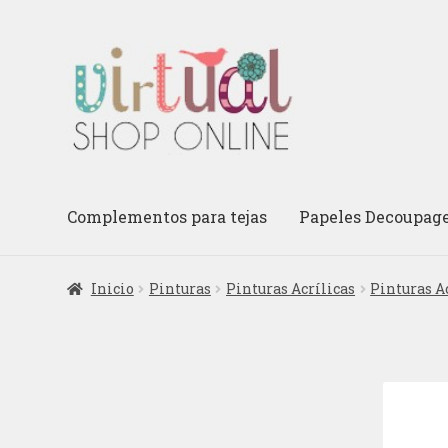
Ir
Ir
a
al
la
contenido
navegación
Complementos para tejas
Papeles Decoupag
Inicio
Pinturas
Pinturas Acrílicas
Pinturas A