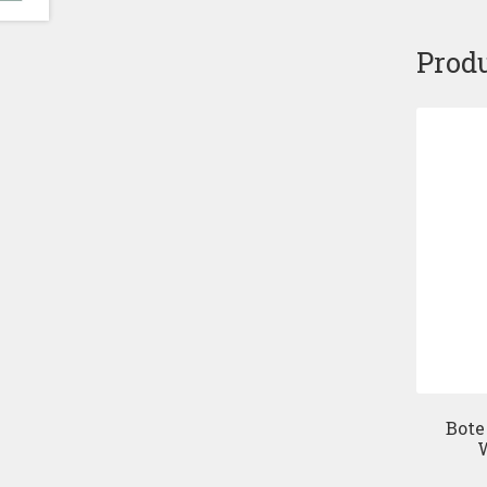
Produ
Bote
W