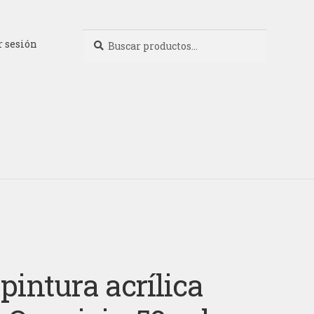
Buscar
Buscar
r sesión
por:
pintura acrílica