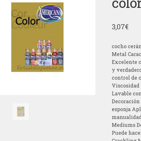
color
3,07
€
cocho cerám
Metal Carac
Excelente 
y verdadero
control de 
Viscosidad
Lavable con
Decoración 
esponja Apl
manualidade
Mediums Dec
Puede hace
Crackling 