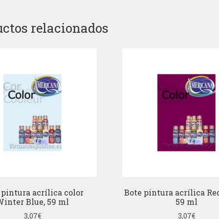
ctos relacionados
 pintura acrílica color
Bote pintura acrílica Red
inter Blue, 59 ml
59 ml
3,07
€
3,07
€