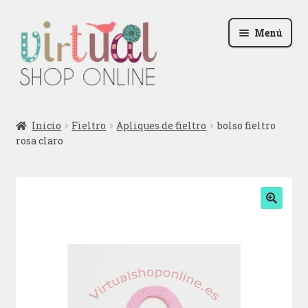
Ir
Ir
Menú
a
al
la
contenido
navegación
Radio
Inicio
Fieltro
Apliques de fieltro
bolso fieltro
rosa claro
Podcast
Contactar
Blog
🔍
Iniciar sesión