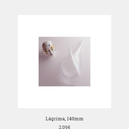
Lágrima, 140mm
2,09
€