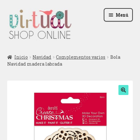
Ir
Ir
Menú
a
al
la
contenido
navegación
Radio
Inicio
Navidad
Complementos varios
Bola
Navidad madera labrada
Podcast
Contactar
Blog
🔍
Iniciar sesión