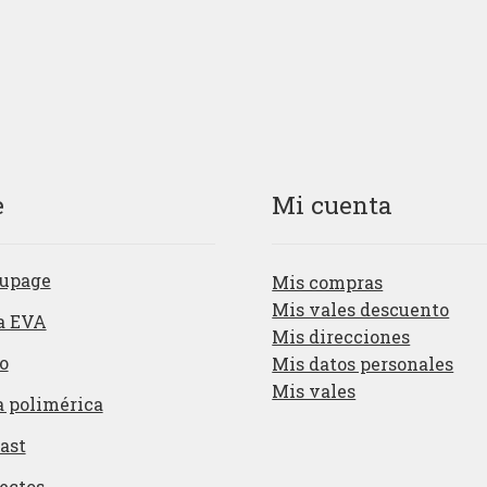
e
Mi cuenta
upage
Mis compras
Mis vales descuento
a EVA
Mis direcciones
o
Mis datos personales
Mis vales
a polimérica
ast
ectos