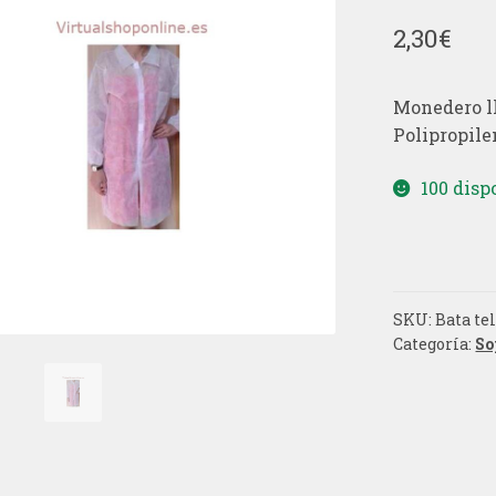
2,30
€
Monedero ll
Polipropilen
100 disp
SKU:
Bata te
Categoría:
So