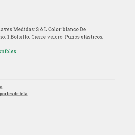
aves Medidas: S ó L Color: blanco De
o. 1 Bolsillo. Cierre velcro. Puños elásticos..
onibles
la
portes de tela