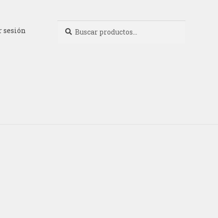
Buscar
Buscar
r sesión
por: