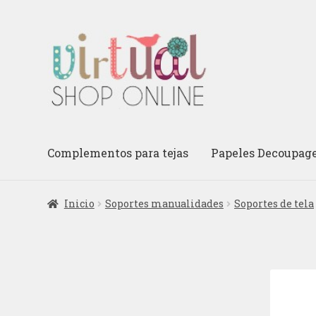
Ir
Ir
a
al
la
contenido
navegación
Complementos para tejas
Papeles Decoupag
Inicio
Soportes manualidades
Soportes de tela