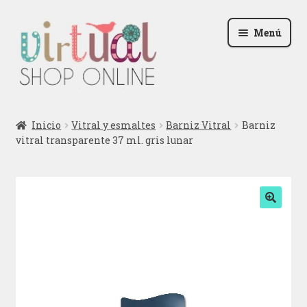
Ir
Ir
Menú
a
al
la
contenido
navegación
Radio
Inicio
Vitral y esmaltes
Barniz Vitral
Barniz
vitral transparente 37 ml. gris lunar
Podcast
Contactar
Blog
🔍
Iniciar sesión