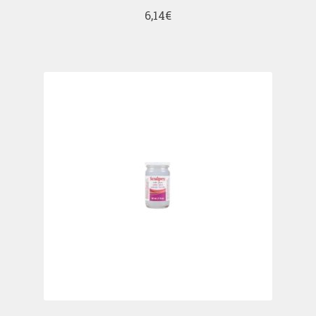
6,14
€