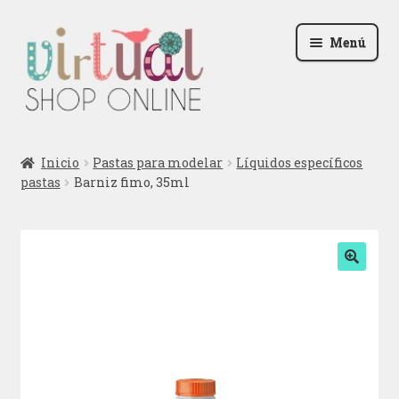
Ir
Ir
Menú
a
al
la
contenido
navegación
Radio
Inicio
Pastas para modelar
Líquidos específicos
pastas
Barniz fimo, 35ml
Podcast
Contactar
Blog
🔍
Iniciar sesión