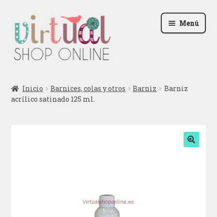
Ir
Ir
Menú
a
al
la
contenido
navegación
Radio
Inicio
Barnices, colas y otros
Barniz
Barniz
acrílico satinado 125 ml.
Podcast
Contactar
Blog
🔍
Iniciar sesión