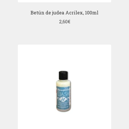
Betún de judea Acrilex, 100ml
2,60
€