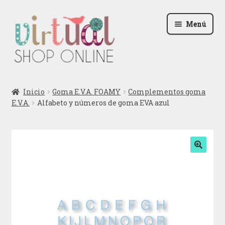
Ir
Ir
Menú
a
al
la
contenido
navegación
Radio
Inicio
Goma E.V.A. FOAMY
Complementos goma
E.V.A.
Alfabeto y números de goma EVA azul
Podcast
Contactar
Blog
🔍
Iniciar sesión