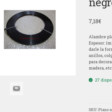
negr
7,18
€
Alambre pl
Espesor: 1m
darle la fo
anillos, co
para decora
madera, etc.
27 dispo
SKU:
Plano 