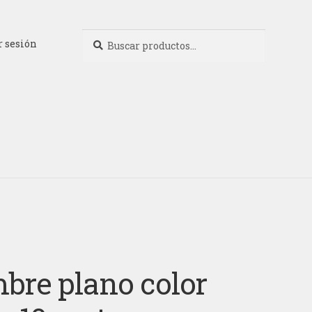
Buscar
Buscar
r sesión
por:
bre plano color