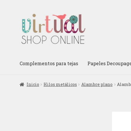
Ir
Ir
a
al
la
contenido
navegación
Complementos para tejas
Papeles Decoupag
Inicio
Hilos metálicos
Alambre plano
Alambr