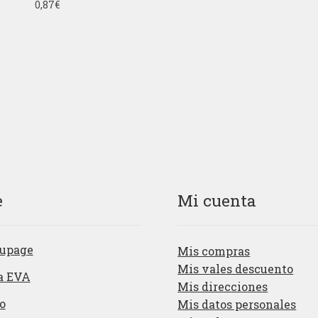
0,87
€
lor
ad
o
co
n
1.
00
de
5
e
Mi cuenta
upage
Mis compras
Mis vales descuento
a EVA
Mis direcciones
o
Mis datos personales