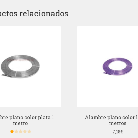
ctos relacionados
re plano color plata 1
Alambre plano color l
metro
metros
7,18
€
Va