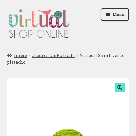
Ir
Ir
Menú
a
al
la
contenido
navegación
Radio
Inicio
Cuadros Daika trade
Acripuff 35 ml. verde
pistacho
Podcast
Contactar
Blog
🔍
Iniciar sesión