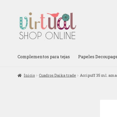
Ir
Ir
a
al
la
contenido
navegación
Complementos para tejas
Papeles Decoupag
Inicio
Cuadros Daika trade
Acripuff 35 ml. ama