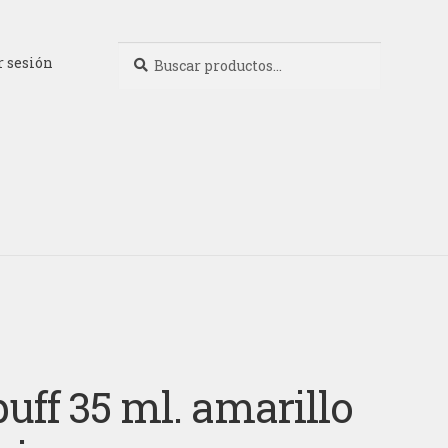
Buscar
Buscar
r sesión
por:
puff 35 ml. amarillo