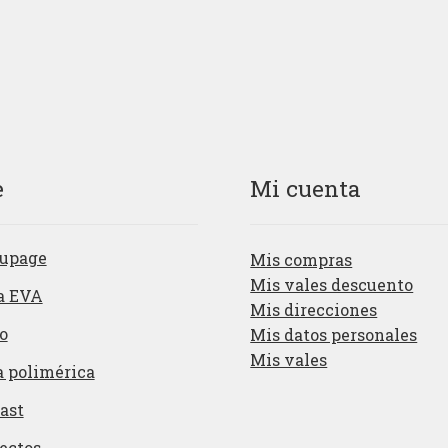
e
Mi cuenta
upage
Mis compras
Mis vales descuento
a EVA
Mis direcciones
o
Mis datos personales
Mis vales
a polimérica
ast
ectos