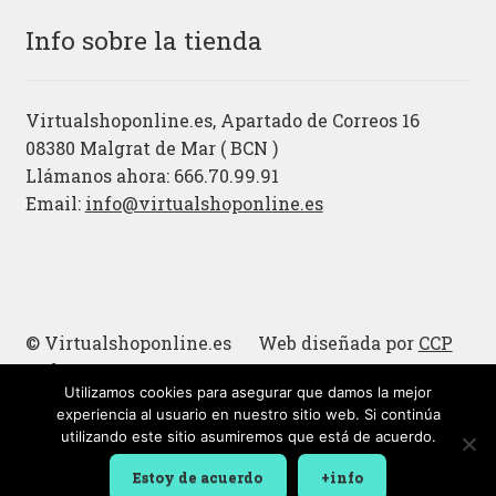
Info sobre la tienda
Virtualshoponline.es, Apartado de Correos 16
08380 Malgrat de Mar ( BCN )
Llámanos ahora: 666.70.99.91
Email:
info@virtualshoponline.es
© Virtualshoponline.es Web diseñada por
CCP
Cadena
Utilizamos cookies para asegurar que damos la mejor
Cucharas de madera
experiencia al usuario en nuestro sitio web. Si continúa
utilizando este sitio asumiremos que está de acuerdo.
Estoy de acuerdo
+info