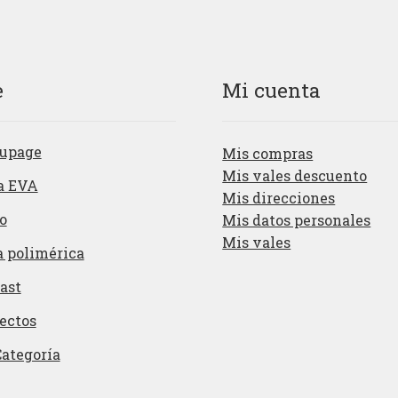
e
Mi cuenta
upage
Mis compras
Mis vales descuento
a EVA
Mis direcciones
o
Mis datos personales
Mis vales
a polimérica
ast
ectos
Categoría