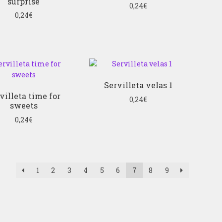
surprise
0,24
€
0,24
€
Servilleta velas 1
villeta time for
0,24
€
sweets
0,24
€
1
2
3
4
5
6
7
8
9