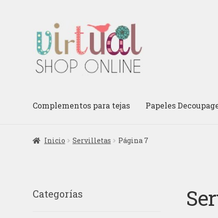
Ir
Ir
a
al
la
contenido
navegación
Complementos para tejas
Papeles Decoupag
Inicio
Servilletas
Página 7
Ser
Categorías