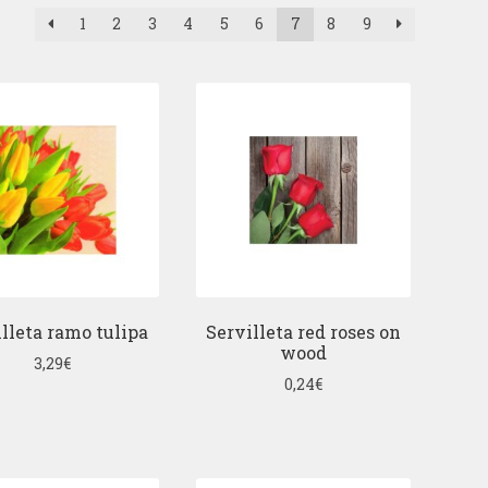
1
2
3
4
5
6
7
8
9
lleta ramo tulipa
Servilleta red roses on
wood
3,29
€
0,24
€