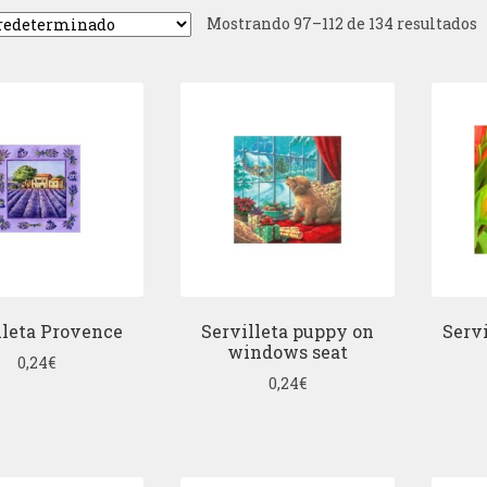
Mostrando 97–112 de 134 resultados
lleta Provence
Servilleta puppy on
Servi
windows seat
0,24
€
0,24
€