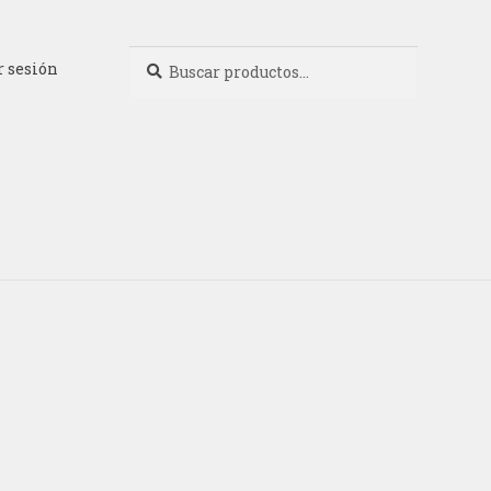
Buscar
Buscar
r sesión
por: