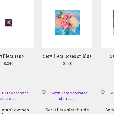
villeta reno
Servilleta Roses on blue
Se
0,24
€
0,24
€
lleta showmen
Servilleta sleigh ride
Ser