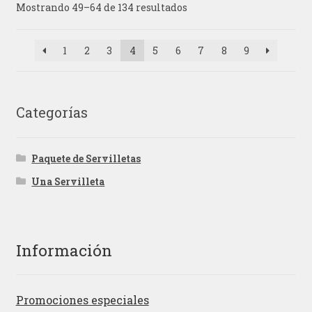
Mostrando 49–64 de 134 resultados
1
2
3
4
5
6
7
8
9
Categorías
Paquete de Servilletas
Una Servilleta
Información
Promociones especiales