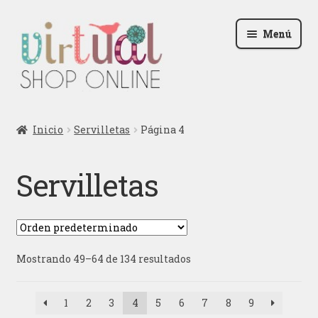
Ir
Ir
Menú
a
al
la
contenido
navegación
Radio
Inicio
Servilletas
Página 4
Podcast
Servilletas
Contactar
Blog
Mostrando 49–64 de 134 resultados
Iniciar sesión
1
2
3
4
5
6
7
8
9