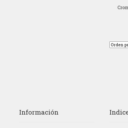
Cro
Información
Indic