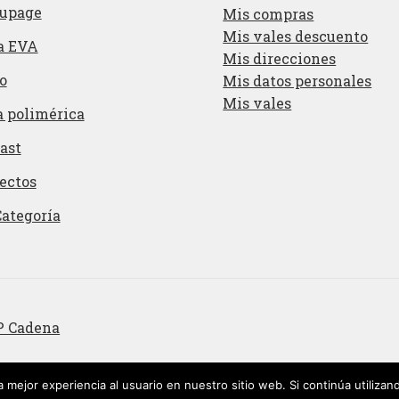
upage
Mis compras
Mis vales descuento
a EVA
Mis direcciones
o
Mis datos personales
Mis vales
a polimérica
ast
ectos
Categoría
P Cadena
 mejor experiencia al usuario en nuestro sitio web. Si continúa utiliza