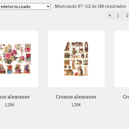
Mostrando 97–112 de 188 resultados
1
2
mos alemanes
Cromos alemanes
Cr
1,28
€
1,28
€