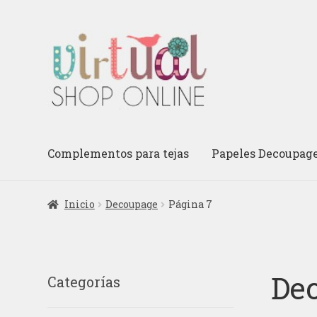
Ir
Ir
a
al
la
contenido
navegación
Complementos para tejas
Papeles Decoupag
Inicio
Decoupage
Página 7
De
Categorías