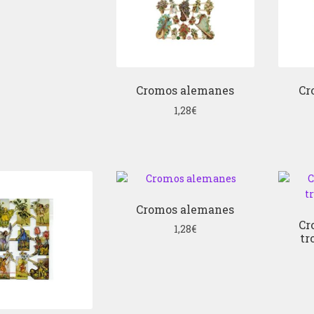
Cromos alemanes
Cr
1,28
€
Cromos alemanes
Cr
1,28
€
tr