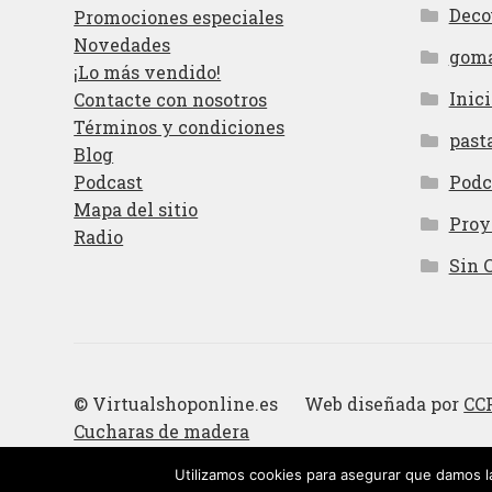
Deco
Promociones especiales
Novedades
gom
¡Lo más vendido!
Inici
Contacte con nosotros
Términos y condiciones
past
Blog
Podcast
Podc
Mapa del sitio
Proy
Radio
Sin 
© Virtualshoponline.es Web diseñada por
CC
Cucharas de madera
Utilizamos cookies para asegurar que damos la