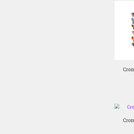
Cro
Cro