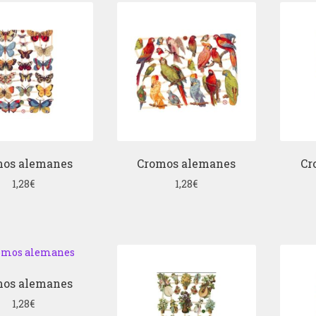
mos alemanes
Cromos alemanes
Cr
1,28
€
1,28
€
mos alemanes
1,28
€