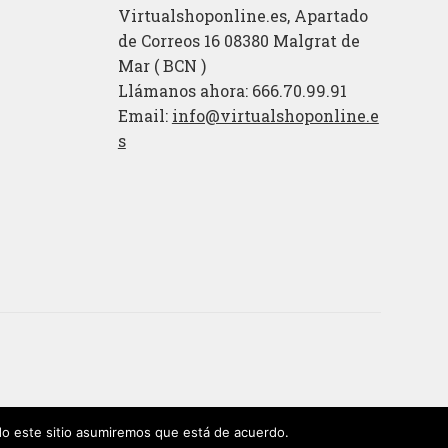
Virtualshoponline.es, Apartado
de Correos 16 08380 Malgrat de
Mar ( BCN )
Llámanos ahora: 666.70.99.91
Email:
info@virtualshoponline.e
s
ndo este sitio asumiremos que está de acuerdo.