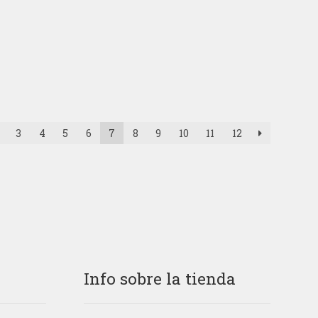
3
4
5
6
7
8
9
10
11
12
Info sobre la tienda