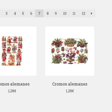
3
4
5
6
7
8
9
10
11
12
omos alemanes
Cromos alemanes
1,28
€
1,28
€