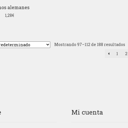
mos alemanes
1,28
€
Mostrando 97–112 de 188 resultados
1
2
e
Mi cuenta