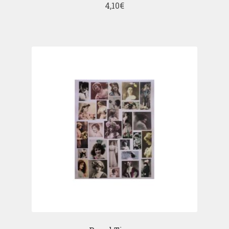
4,10
€