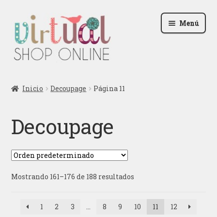
Ir
Ir
Menú
a
al
la
contenido
navegación
Radio
Inicio
Decoupage
Página 11
Podcast
Decoupage
Contactar
Blog
Mostrando 161–176 de 188 resultados
Iniciar sesión
1
2
3
…
8
9
10
11
12