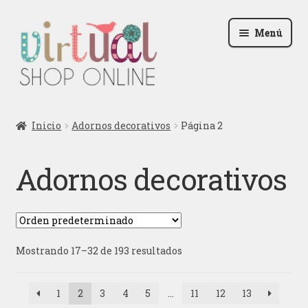
Ir
Ir
Menú
a
al
la
contenido
navegación
Radio
Inicio
Adornos decorativos
Página 2
Podcast
Adornos decorativos
Contactar
Blog
Mostrando 17–32 de 193 resultados
Iniciar sesión
1
2
3
4
5
…
11
12
13