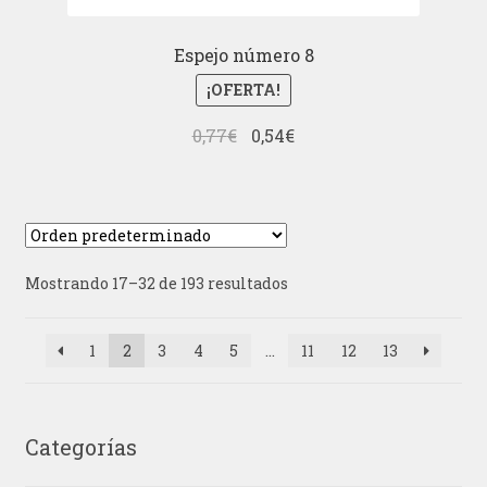
Espejo número 8
¡OFERTA!
El
El
0,77
€
0,54
€
precio
precio
original
actual
era:
es:
0,77€.
0,54€.
Mostrando 17–32 de 193 resultados
1
2
3
4
5
…
11
12
13
Categorías