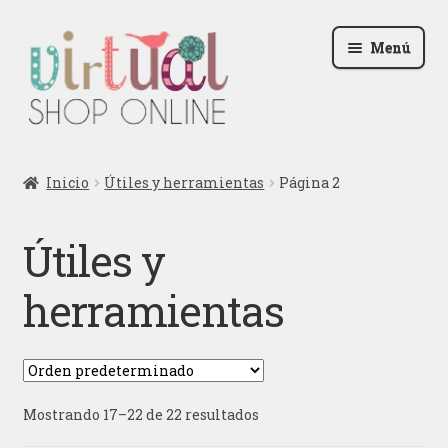
Ir
Ir
Menú
a
al
la
contenido
navegación
Radio
Inicio
Útiles y herramientas
Página 2
Podcast
Útiles y
Contactar
herramientas
Blog
Iniciar sesión
Mostrando 17–22 de 22 resultados