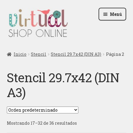
Ir
Ir
Menú
a
al
la
contenido
navegación
Radio
Inicio
Stencil
Stencil 29.7x42 (DIN A3)
Página 2
Podcast
Stencil 29.7x42 (DIN
Contactar
A3)
Blog
Iniciar sesión
Mostrando 17–32 de 36 resultados