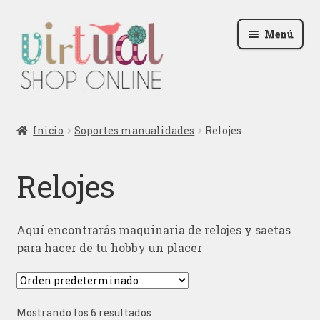
Ir
Ir
Menú
a
al
la
contenido
navegación
Radio
Inicio
Soportes manualidades
Relojes
Podcast
Relojes
Contactar
Blog
Aquí encontrarás maquinaria de relojes y saetas
para hacer de tu hobby un placer
Iniciar sesión
Mostrando los 6 resultados