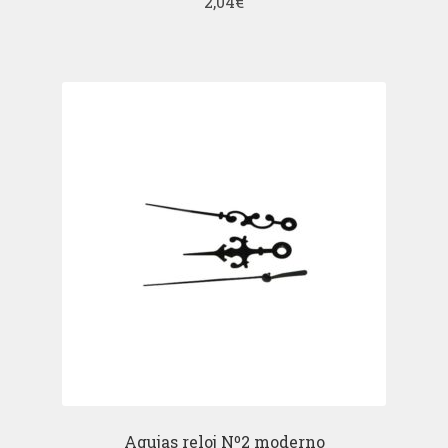
2,04
€
Agujas reloj Nº2 moderno