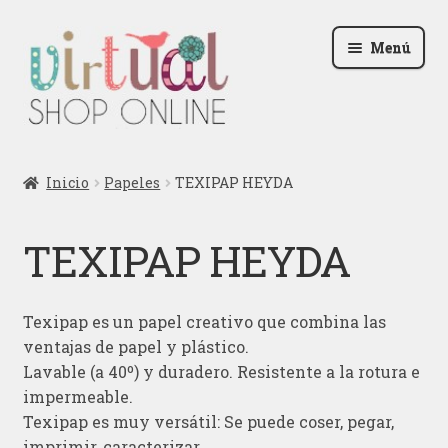
Ir
Ir
Menú
a
al
la
contenido
navegación
Radio
Inicio
Papeles
TEXIPAP HEYDA
Podcast
TEXIPAP HEYDA
Contactar
Blog
Texipap es un papel creativo que combina las
ventajas de papel y plástico.
Iniciar sesión
Lavable (a 40º) y duradero. Resistente a la rotura e
impermeable.
Texipap es muy versátil: Se puede coser, pegar,
imprimir, caracterizar,