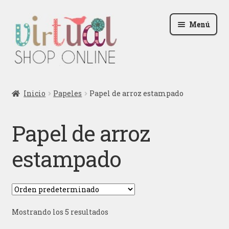
Ir
Ir
Menú
a
al
la
contenido
navegación
Radio
Inicio
Papeles
Papel de arroz estampado
Podcast
Papel de arroz
Contactar
estampado
Blog
Iniciar sesión
Mostrando los 5 resultados