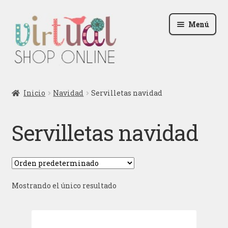
Ir
Ir
Menú
a
al
la
contenido
navegación
Radio
Inicio
Navidad
Servilletas navidad
Podcast
Servilletas navidad
Contactar
Blog
Mostrando el único resultado
Iniciar sesión