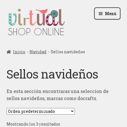
Ir
Ir
Menú
a
al
la
contenido
navegación
Radio
Inicio
Navidad
Sellos navideños
Podcast
Sellos navideños
Contactar
Blog
En esta sección encontraras una seleccion de
sellos navideños, marcas como docrafts.
Iniciar sesión
Mostrando los 3 resultados