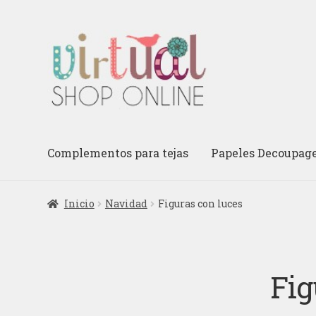
Ir
Ir
a
al
la
contenido
navegación
Complementos para tejas
Papeles Decoupag
Inicio
Navidad
Figuras con luces
Fig