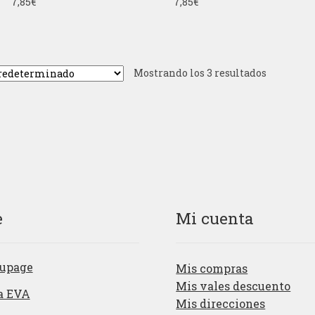
7,85
€
7,85
€
Mostrando los 3 resultados
e
Mi cuenta
upage
Mis compras
Mis vales descuento
a EVA
Mis direcciones