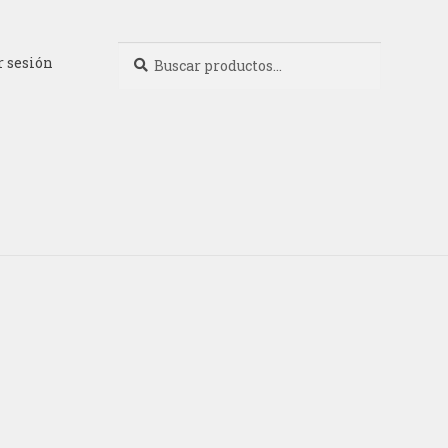
Buscar
Buscar
r sesión
por: