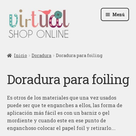
Ir
Ir
Menú
a
al
la
contenido
navegación
Radio
Inicio
Doradura
Doradura para foiling
Podcast
Doradura para foiling
Contactar
Blog
Es otros de los materiales que una vez usados
puede ser que te enganches a ellos, las forma de
Iniciar sesión
aplicación más fácil es con un barniz o gel
mordiente y cuando este en ese punto de
enganchoso colocar el papel foil y retirarlo….