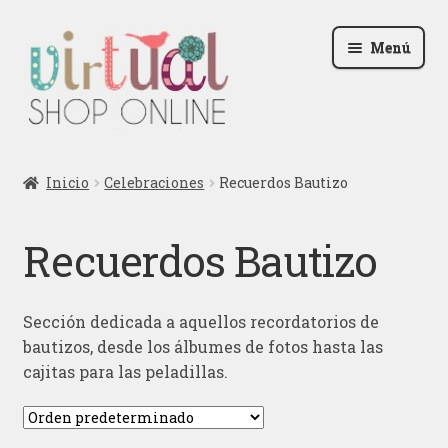
Ir
Ir
Menú
a
al
la
contenido
navegación
Radio
Inicio
Celebraciones
Recuerdos Bautizo
Podcast
Recuerdos Bautizo
Contactar
Blog
Sección dedicada a aquellos recordatorios de
bautizos, desde los álbumes de fotos hasta las
Iniciar sesión
cajitas para las peladillas.