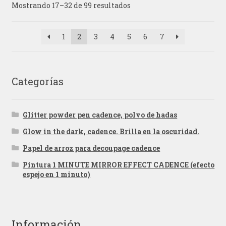
Mostrando 17–32 de 99 resultados
1
2
3
4
5
6
7
Categorías
Glitter powder pen cadence, polvo de hadas
Glow in the dark, cadence. Brilla en la oscuridad.
Papel de arroz para decoupage cadence
Pintura 1 MINUTE MIRROR EFFECT CADENCE (efecto
espejo en 1 minuto)
Información