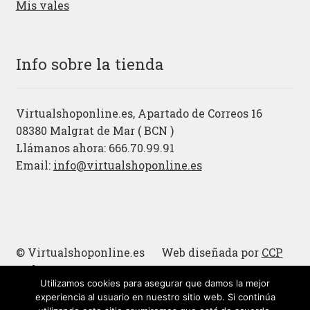
Mis vales
Info sobre la tienda
Virtualshoponline.es, Apartado de Correos 16
08380 Malgrat de Mar ( BCN )
Llámanos ahora: 666.70.99.91
Email:
info@virtualshoponline.es
© Virtualshoponline.es Web diseñada por
CCP
Cadena
Utilizamos cookies para asegurar que damos la mejor
Cucharas de madera
experiencia al usuario en nuestro sitio web. Si continúa