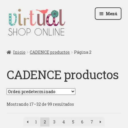
Ir
Ir
Menú
a
al
la
contenido
navegación
Radio
Inicio
CADENCE productos
Página 2
Podcast
CADENCE productos
Contactar
Blog
Mostrando 17–32 de 99 resultados
Iniciar sesión
1
2
3
4
5
6
7