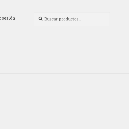
Buscar
Buscar
r sesión
por: