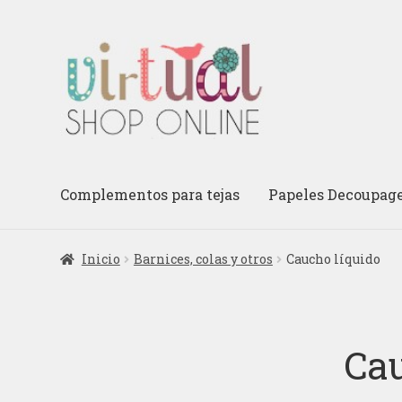
Ir
Ir
a
al
la
contenido
navegación
Complementos para tejas
Papeles Decoupag
Inicio
Barnices, colas y otros
Caucho líquido
Cau